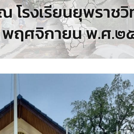
ณ โรงเรียนยุพราชวิทยา
 พฤศจิกายน พ.ศ.๒