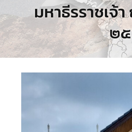
มหาธีรราชเจ้า 
๒๕