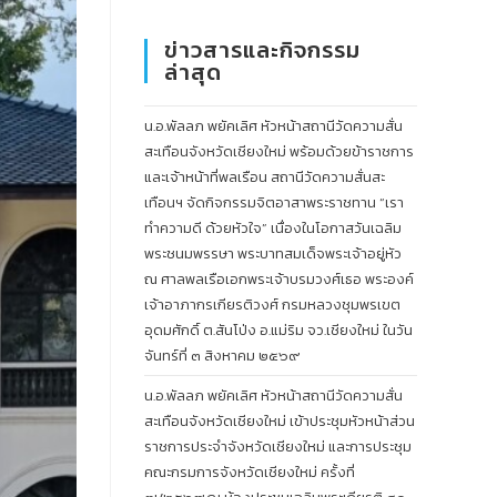
ข่าวสารและกิจกรรม
ล่าสุด
น.อ.พัลลภ พยัคเลิศ หัวหน้าสถานีวัดความสั่น
สะเทือนจังหวัดเชียงใหม่ พร้อมด้วยข้าราชการ
และเจ้าหน้าที่พลเรือน สถานีวัดความสั่นสะ
เทือนฯ จัดกิจกรรมจิตอาสาพระราชทาน “เรา
ทำความดี ด้วยหัวใจ” เนื่องในโอกาสวันเฉลิม
พระชนมพรรษา พระบาทสมเด็จพระเจ้าอยู่หัว
ณ ศาลพลเรือเอกพระเจ้าบรมวงศ์เธอ พระองค์
เจ้าอาภากรเกียรติวงศ์ กรมหลวงชุมพรเขต
อุดมศักดิ์ ต.สันโป่ง อ.แม่ริม จว.เชียงใหม่ ในวัน
จันทร์ที่ ๓ สิงหาคม ๒๕๖๙
น.อ.พัลลภ พยัคเลิศ หัวหน้าสถานีวัดความสั่น
สะเทือนจังหวัดเชียงใหม่ เข้าประชุมหัวหน้าส่วน
ราชการประจำจังหวัดเชียงใหม่ และการประชุม
คณะกรมการจังหวัดเชียงใหม่ ครั้งที่