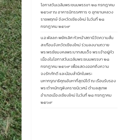
โอกาสวันเฉลิมพระชนมพรรษา ๒๘ กรกฎาคม
๒๕๖๙ ณ อาคารนิทรรศการ ๑ อุทยานหลวง
ราชพฤกษ์ จังหวัดเชียงใหม่ ในวันที่ ๒๘
กรกฎาคม ๒๕๖๙
น.อ.พัลลภ พยัคเลิศ หัวหน้าสถานีวัดความสั่น
สะเทือนจังหวัดเชียงใหม่ ร่วมลงนามถวาย
พระพรชัยมงคลพระบาทสมเด็จ พระเจ้าอยู่หัว
เนื่องในโอกาสวันเฉลิมพระชนมพรรษา ๒๘
กรกฎาคม ๒๕๖๙ เพื่อแสดงออกถึงความ
จงรักภักดี และน้อมสำนึกในพระ
มหากรุณาธิคุณอันหาที่สุดมิได้ ณ เรือนรับรอง
พระตำหนักภูพิงคราชนิเวศน์ ตำบลสุเทพ
อำเภอเมืองเชียงใหม่ ในวันที่ ๒๘ กรกฎาคม
๒๕๖๙