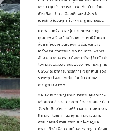
๗/๒๕๖๙ ณ ห้องประชุมเฉลิมพระเกียรติ ๘๐
พรรษา ศูนย์ราชการจังหวัดเชียงใหม่ ตำบล
ช้างเผือก อำเภอเมืองเชียงใหม่ จังหวัด
เชียงใหม่ ในวันศุกร์ที่ ๓๑ กรกฎาคม ๒๕๖๙
น.ต.วัชรินทร์ สอนละอุ่น นายทหารควบคุม
คุณภาพ พร้อมด้วยข้าราชการสถานีวัดความ
สั่นสะเทือนจังหวัดเชียงใหม่ ร่วมพิธีถวาย
เครื่องราชสักการะและจุดเทียนถวายพระพร
ชัยมงคล พระบาทสมเด็จพระเจ้าอยู่หัว เนื่องใน
โอกาสวันเฉลิมพระชนมพรรษา ๒๘ กรกฎาคม
๒๕๖๙ ณ อาคารนิทรรศการ ๑ อุทยานหลวง
ราชพฤกษ์ จังหวัดเชียงใหม่ ในวันที่ ๒๘
กรกฎาคม ๒๕๖๙
ร.อ.นิพนธ์ ดงใหญ่ นายทหารควบคุมคุณภาพ
พร้อมด้วยข้าราชการสถานีวัดความสั่นสะเทือน
จังหวัดเชียงใหม่ ร่วมพิธีทางศาสนามหามงคล
5 ศาสนา ได้แก่ ศาสนาพุทธ ศาสนาอิสลาม
ศาสนาคริสต์ ศาสนาพราหมณ์–ฮินดู และ
ศาสนาซิกข์ เพื่อถวายเป็นพระราชกุศล เนื่องใน