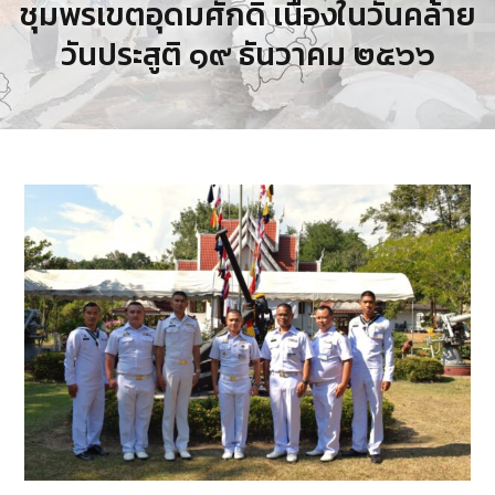
ชุมพรเขตอุดมศักดิ์ เนื่องในวันคล้าย
วันประสูติ ๑๙ ธันวาคม ๒๕๖๖