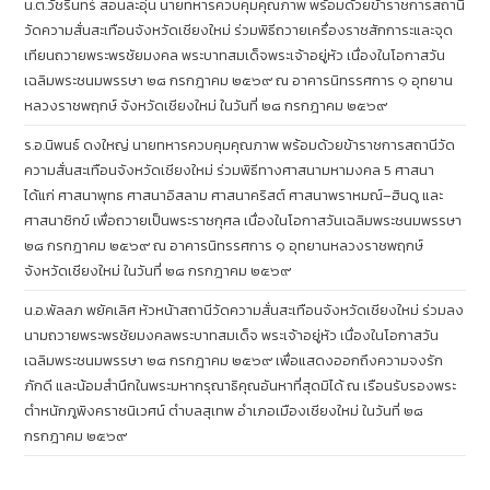
น.ต.วัชรินทร์ สอนละอุ่น นายทหารควบคุมคุณภาพ พร้อมด้วยข้าราชการสถานี
วัดความสั่นสะเทือนจังหวัดเชียงใหม่ ร่วมพิธีถวายเครื่องราชสักการะและจุด
เทียนถวายพระพรชัยมงคล พระบาทสมเด็จพระเจ้าอยู่หัว เนื่องในโอกาสวัน
เฉลิมพระชนมพรรษา ๒๘ กรกฎาคม ๒๕๖๙ ณ อาคารนิทรรศการ ๑ อุทยาน
หลวงราชพฤกษ์ จังหวัดเชียงใหม่ ในวันที่ ๒๘ กรกฎาคม ๒๕๖๙
ร.อ.นิพนธ์ ดงใหญ่ นายทหารควบคุมคุณภาพ พร้อมด้วยข้าราชการสถานีวัด
ความสั่นสะเทือนจังหวัดเชียงใหม่ ร่วมพิธีทางศาสนามหามงคล 5 ศาสนา
ได้แก่ ศาสนาพุทธ ศาสนาอิสลาม ศาสนาคริสต์ ศาสนาพราหมณ์–ฮินดู และ
ศาสนาซิกข์ เพื่อถวายเป็นพระราชกุศล เนื่องในโอกาสวันเฉลิมพระชนมพรรษา
๒๘ กรกฎาคม ๒๕๖๙ ณ อาคารนิทรรศการ ๑ อุทยานหลวงราชพฤกษ์
จังหวัดเชียงใหม่ ในวันที่ ๒๘ กรกฎาคม ๒๕๖๙
น.อ.พัลลภ พยัคเลิศ หัวหน้าสถานีวัดความสั่นสะเทือนจังหวัดเชียงใหม่ ร่วมลง
นามถวายพระพรชัยมงคลพระบาทสมเด็จ พระเจ้าอยู่หัว เนื่องในโอกาสวัน
เฉลิมพระชนมพรรษา ๒๘ กรกฎาคม ๒๕๖๙ เพื่อแสดงออกถึงความจงรัก
ภักดี และน้อมสำนึกในพระมหากรุณาธิคุณอันหาที่สุดมิได้ ณ เรือนรับรองพระ
ตำหนักภูพิงคราชนิเวศน์ ตำบลสุเทพ อำเภอเมืองเชียงใหม่ ในวันที่ ๒๘
กรกฎาคม ๒๕๖๙