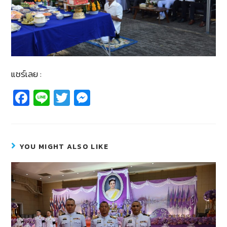
แชร์เลย :
Fa
Li
T
M
c
n
wi
e
e
e
tt
ss
b
er
e
YOU MIGHT ALSO LIKE
o
n
o
g
k
er