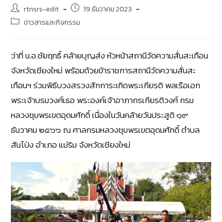
rtnsrs-edit
19 ธันวาคม 2023
ข่าวสารและกิจกรรม
ว่าที่ น.อ.ชัยฤทธิ์ คล้ายบุญส่ง หัวหน้าสถานีวัดความสั่นสะเทือน
จังหวัดเชียงใหม่ พร้อมด้วยข้าราชการสถานีวัดความสั่นสะ
เทือนฯ ร่วมพิธีบวงสรวงสักการะเทิดพระเกียรติ พลเรือเอก
พระเจ้าบรมวงศ์เธอ พระองค์เจ้าอาภากรเกียรติวงศ์​ กรม
หลวงชุมพรเขตอุดมศักดิ์ เนื่องในวันคล้ายวันประสูติ ๑๙
ธันวาคม ๒๕๖๖ ณ ศาลกรมหลวงชุมพรเขตอุดมศักดิ์ ตำบล
สันโป่ง อำเภอ แม่ริม จังหวัดเชียงใหม่