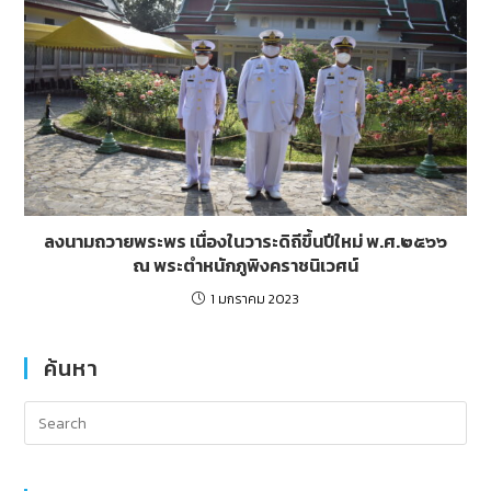
ลงนามถวายพระพร เนื่องในวาระดิถีขึ้นปีใหม่ พ.ศ.๒๕๖๖
ณ พระตำหนักภูพิงคราชนิเวศน์
1 มกราคม 2023
ค้นหา