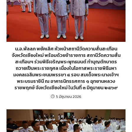
น.อ.พัลลภ พยัคเลิศ หัวหน้าสถานีวัดความสั่นสะเทือน
จังหวัดเชียงใหม่ พร้อมด้วยข้าราชการ สถานีวัดความสั่น
สะเทือนฯ ร่วมพิธีเจริญพระพุทธมนต์ ทำบุญตักบาตร
ถวายเป็นพระราชกุศล เนื่องในโอกาสพระราชพิธีมหา
มงคลเฉลิมพระชนมพรรษา ๔ รอบ สมเด็จพระนางเจ้าฯ
พระบรมราชินี ณ อาคารนิทรรศการ ๑ อุทยานหลวง
ราชพฤกษ์ จังหวัดเชียงใหม่ ในวันที่ ๓ มิถุนายน ๒๕๖๙
5 มิถุนายน 2026