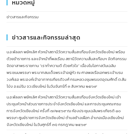
หมวดหมู่
ข่าวสารและกิจกรรม
ข่าวสารและกิจกรรมล่าสุด
น.อ.พัลลภ พยัคเลิศ หัวหน้าสถานีวัดความสั่นสะเทือนจังหวัดเชียงใหม่ พร้อม
ด้วยข้าราชการ และเจ้าหน้าที่พลเรือน สถานีวัดความสั่นสะเทือนฯ จัดกิจกรรม
จิตอาสาพระราชทาน “เราทำความดี ด้วยหัวใจ” เนื่องในโอกาสวันเฉลิม
พระชนมพรรษา พระบาทสมเด็จพระเจ้าอยู่หัว ณ ศาลพลเรือเอกพระเจ้าบรม
วงศ์เธอ พระองค์เจ้าอาภากรเกียรติวงศ์ กรมหลวงชุมพรเขตอุดมศักดิ์ ต.สัน
โป่ง อ.แม่ริม จว.เชียงใหม่ ในวันจันทร์ที่ ๓ สิงหาคม ๒๕๖๙
น.อ.พัลลภ พยัคเลิศ หัวหน้าสถานีวัดความสั่นสะเทือนจังหวัดเชียงใหม่ เข้า
ประชุมหัวหน้าส่วนราชการประจำจังหวัดเชียงใหม่ และการประชุมคณะกรม
การจังหวัดเชียงใหม่ ครั้งที่ ๗/๒๕๖๙ ณ ห้องประชุมเฉลิมพระเกียรติ ๘๐
พรรษา ศูนย์ราชการจังหวัดเชียงใหม่ ตำบลช้างเผือก อำเภอเมืองเชียงใหม่
จังหวัดเชียงใหม่ ในวันศุกร์ที่ ๓๑ กรกฎาคม ๒๕๖๙