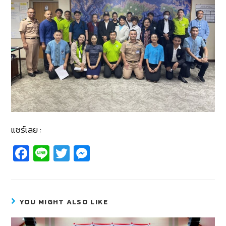
แชร์เลย :
Fa
Li
T
M
c
n
wi
e
e
e
tt
ss
b
er
e
YOU MIGHT ALSO LIKE
o
n