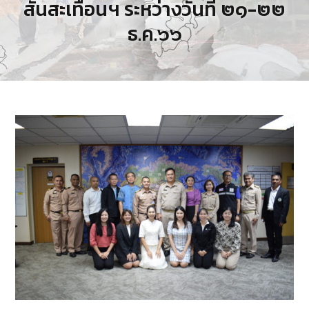
สั่นสะเทือนฯ ระหว่างวันที่ ๒๑-๒๒
ธ.ค.๖๖