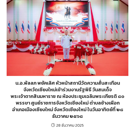
o
g
k
er
น.อ.พัลลภ พยัคเลิศ หัวหน้าสถานีวัดความสั่นสะเทือน
จังหวัดเชียงใหม่เข้าร่วมงานรัฐพิธี วันสมเด็จ
พระเจ้าตากสินมหาราช ณ ห้องประชุมเฉลิมพระเกียรติ ๘๐
พรรษา ศูนย์ราชการจังหวัดเชียงใหม่ ตำบลช้างเผือก
อำเภอเมืองเชียงใหม่ จังหวัดเชียงใหม่ ในวันอาทิตย์ที่ ๒๘
ธันวาคม ๒๕๖๘
28 ธันวาคม 2025