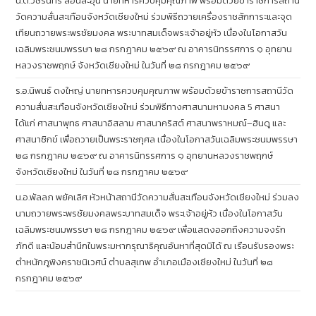
น.ต.วัชรินทร์ สอนละอุ่น นายทหารควบคุมคุณภาพ พร้อมด้วยข้าราชการสถานี
วัดความสั่นสะเทือนจังหวัดเชียงใหม่ ร่วมพิธีถวายเครื่องราชสักการะและจุด
เทียนถวายพระพรชัยมงคล พระบาทสมเด็จพระเจ้าอยู่หัว เนื่องในโอกาสวัน
เฉลิมพระชนมพรรษา ๒๘ กรกฎาคม ๒๕๖๙ ณ อาคารนิทรรศการ ๑ อุทยาน
หลวงราชพฤกษ์ จังหวัดเชียงใหม่ ในวันที่ ๒๘ กรกฎาคม ๒๕๖๙
ร.อ.นิพนธ์ ดงใหญ่ นายทหารควบคุมคุณภาพ พร้อมด้วยข้าราชการสถานีวัด
ความสั่นสะเทือนจังหวัดเชียงใหม่ ร่วมพิธีทางศาสนามหามงคล 5 ศาสนา
ได้แก่ ศาสนาพุทธ ศาสนาอิสลาม ศาสนาคริสต์ ศาสนาพราหมณ์–ฮินดู และ
ศาสนาซิกข์ เพื่อถวายเป็นพระราชกุศล เนื่องในโอกาสวันเฉลิมพระชนมพรรษา
๒๘ กรกฎาคม ๒๕๖๙ ณ อาคารนิทรรศการ ๑ อุทยานหลวงราชพฤกษ์
จังหวัดเชียงใหม่ ในวันที่ ๒๘ กรกฎาคม ๒๕๖๙
น.อ.พัลลภ พยัคเลิศ หัวหน้าสถานีวัดความสั่นสะเทือนจังหวัดเชียงใหม่ ร่วมลง
นามถวายพระพรชัยมงคลพระบาทสมเด็จ พระเจ้าอยู่หัว เนื่องในโอกาสวัน
เฉลิมพระชนมพรรษา ๒๘ กรกฎาคม ๒๕๖๙ เพื่อแสดงออกถึงความจงรัก
ภักดี และน้อมสำนึกในพระมหากรุณาธิคุณอันหาที่สุดมิได้ ณ เรือนรับรองพระ
ตำหนักภูพิงคราชนิเวศน์ ตำบลสุเทพ อำเภอเมืองเชียงใหม่ ในวันที่ ๒๘
กรกฎาคม ๒๕๖๙