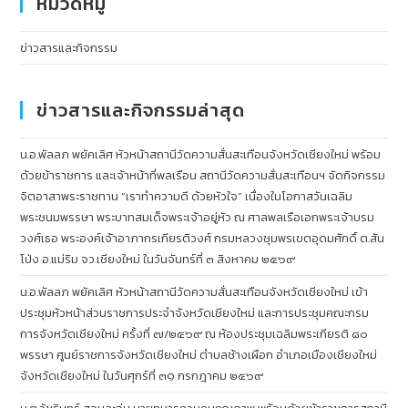
หมวดหมู่
ข่าวสารและกิจกรรม
ข่าวสารและกิจกรรมล่าสุด
น.อ.พัลลภ พยัคเลิศ หัวหน้าสถานีวัดความสั่นสะเทือนจังหวัดเชียงใหม่ พร้อม
ด้วยข้าราชการ และเจ้าหน้าที่พลเรือน สถานีวัดความสั่นสะเทือนฯ จัดกิจกรรม
จิตอาสาพระราชทาน “เราทำความดี ด้วยหัวใจ” เนื่องในโอกาสวันเฉลิม
พระชนมพรรษา พระบาทสมเด็จพระเจ้าอยู่หัว ณ ศาลพลเรือเอกพระเจ้าบรม
วงศ์เธอ พระองค์เจ้าอาภากรเกียรติวงศ์ กรมหลวงชุมพรเขตอุดมศักดิ์ ต.สัน
โป่ง อ.แม่ริม จว.เชียงใหม่ ในวันจันทร์ที่ ๓ สิงหาคม ๒๕๖๙
น.อ.พัลลภ พยัคเลิศ หัวหน้าสถานีวัดความสั่นสะเทือนจังหวัดเชียงใหม่ เข้า
ประชุมหัวหน้าส่วนราชการประจำจังหวัดเชียงใหม่ และการประชุมคณะกรม
การจังหวัดเชียงใหม่ ครั้งที่ ๗/๒๕๖๙ ณ ห้องประชุมเฉลิมพระเกียรติ ๘๐
พรรษา ศูนย์ราชการจังหวัดเชียงใหม่ ตำบลช้างเผือก อำเภอเมืองเชียงใหม่
จังหวัดเชียงใหม่ ในวันศุกร์ที่ ๓๑ กรกฎาคม ๒๕๖๙