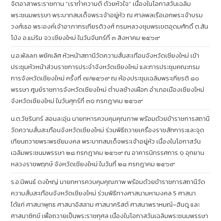
จิตอาสาพระราชทาน “เราทำความดี ด้วยหัวใจ” เนื่องในโอกาสวันเฉลิม
พระชนมพรรษา พระบาทสมเด็จพระเจ้าอยู่หัว ณ ศาลพลเรือเอกพระเจ้าบรม
วงศ์เธอ พระองค์เจ้าอาภากรเกียรติวงศ์ กรมหลวงชุมพรเขตอุดมศักดิ์ ต.สัน
โป่ง อ.แม่ริม จว.เชียงใหม่ ในวันจันทร์ที่ ๓ สิงหาคม ๒๕๖๙
น.อ.พัลลภ พยัคเลิศ หัวหน้าสถานีวัดความสั่นสะเทือนจังหวัดเชียงใหม่ เข้า
ประชุมหัวหน้าส่วนราชการประจำจังหวัดเชียงใหม่ และการประชุมคณะกรม
การจังหวัดเชียงใหม่ ครั้งที่ ๗/๒๕๖๙ ณ ห้องประชุมเฉลิมพระเกียรติ ๘๐
พรรษา ศูนย์ราชการจังหวัดเชียงใหม่ ตำบลช้างเผือก อำเภอเมืองเชียงใหม่
จังหวัดเชียงใหม่ ในวันศุกร์ที่ ๓๑ กรกฎาคม ๒๕๖๙
น.ต.วัชรินทร์ สอนละอุ่น นายทหารควบคุมคุณภาพ พร้อมด้วยข้าราชการสถานี
วัดความสั่นสะเทือนจังหวัดเชียงใหม่ ร่วมพิธีถวายเครื่องราชสักการะและจุด
เทียนถวายพระพรชัยมงคล พระบาทสมเด็จพระเจ้าอยู่หัว เนื่องในโอกาสวัน
เฉลิมพระชนมพรรษา ๒๘ กรกฎาคม ๒๕๖๙ ณ อาคารนิทรรศการ ๑ อุทยาน
หลวงราชพฤกษ์ จังหวัดเชียงใหม่ ในวันที่ ๒๘ กรกฎาคม ๒๕๖๙
ร.อ.นิพนธ์ ดงใหญ่ นายทหารควบคุมคุณภาพ พร้อมด้วยข้าราชการสถานีวัด
ความสั่นสะเทือนจังหวัดเชียงใหม่ ร่วมพิธีทางศาสนามหามงคล 5 ศาสนา
ได้แก่ ศาสนาพุทธ ศาสนาอิสลาม ศาสนาคริสต์ ศาสนาพราหมณ์–ฮินดู และ
ศาสนาซิกข์ เพื่อถวายเป็นพระราชกุศล เนื่องในโอกาสวันเฉลิมพระชนมพรรษา