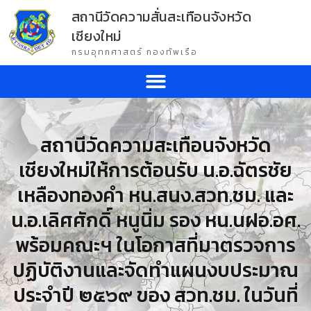
สถานีวัดความสั่นสะเทือนจังหวัด
เชียงใหม่
กรมอุทกศาสตร์ กองทัพเรือ
สถานีวัดความสะเทือนจังหวัด
เชียงใหม่ให้การต้อนรับ น.อ.ฉัตรชัย
เหลืองทองคำ หน.สนง.สวท.ชม. และ
น.อ.เลิศศักดิ์ หนูนิ่ม รอง หน.นฝอ.อศ.
พร้อมคณะฯ ในโอกาสที่มาตรวจการ
ปฏิบัติงานและจัดทำแผนงบประมาณ
ประจำปี ๒๕๖๙ ของ สวท.ชม. ในวันที่