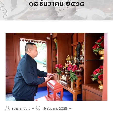
๑๘ ธันวาคม ๒๕๖๘
rtnsrs-edit
19 ธันวาคม 2025