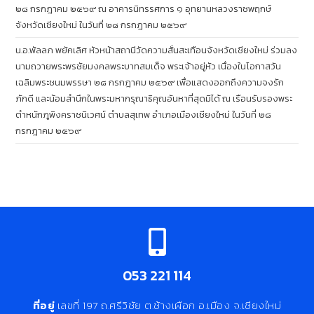
๒๘ กรกฎาคม ๒๕๖๙ ณ อาคารนิทรรศการ ๑ อุทยานหลวงราชพฤกษ์
จังหวัดเชียงใหม่ ในวันที่ ๒๘ กรกฎาคม ๒๕๖๙
น.อ.พัลลภ พยัคเลิศ หัวหน้าสถานีวัดความสั่นสะเทือนจังหวัดเชียงใหม่ ร่วมลง
นามถวายพระพรชัยมงคลพระบาทสมเด็จ พระเจ้าอยู่หัว เนื่องในโอกาสวัน
เฉลิมพระชนมพรรษา ๒๘ กรกฎาคม ๒๕๖๙ เพื่อแสดงออกถึงความจงรัก
ภักดี และน้อมสำนึกในพระมหากรุณาธิคุณอันหาที่สุดมิได้ ณ เรือนรับรองพระ
ตำหนักภูพิงคราชนิเวศน์ ตำบลสุเทพ อำเภอเมืองเชียงใหม่ ในวันที่ ๒๘
กรกฎาคม ๒๕๖๙
053 221 114
ที่อยู่
เลขที่ 197 ถ.ศรีวิชัย ต.ช้างเผือก อ.เมือง จ.เชียงใหม่