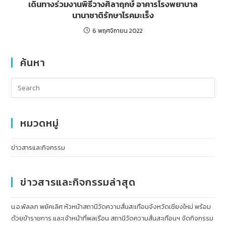
เดินทางร่วมงานพิธีวางศิลาฤกษ์ อาคารโรงพยาบาล
นานาชาติรักษาโรคมะเร็ง
6 พฤศจิกายน 2022
ค้นหา
หมวดหมู่
ข่าวสารและกิจกรรม
ข่าวสารและกิจกรรมล่าสุด
น.อ.พัลลภ พยัคเลิศ หัวหน้าสถานีวัดความสั่นสะเทือนจังหวัดเชียงใหม่ พร้อม
ด้วยข้าราชการ และเจ้าหน้าที่พลเรือน สถานีวัดความสั่นสะเทือนฯ จัดกิจกรรม