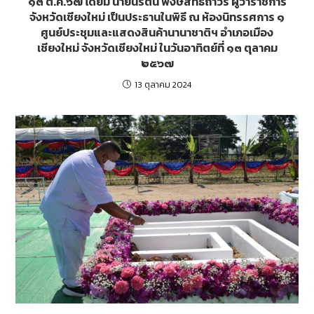
๑๓ ต.ค.๖๗ โดยมี นายนิรัตน์ พงษ์สิทธิถาวร ผู้ว่าราชการ
จังหวัดเชียงใหม่ เป็นประธานในพิธี ณ ห้องนิทรรศการ ๑
ศูนย์ประชุมและแสดงสินค้านานาชาติฯ อำเภอเมือง
เชียงใหม่ จังหวัดเชียงใหม่ ในวันอาทิตย์ที่ ๑๓ ตุลาคม
๒๕๖๗
13 ตุลาคม 2024