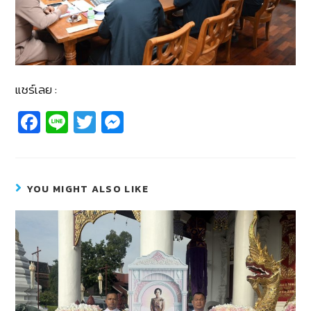
แชร์เลย :
Fa
Li
T
M
c
n
wi
e
e
e
tt
ss
b
er
e
YOU MIGHT ALSO LIKE
o
n
o
g
k
er