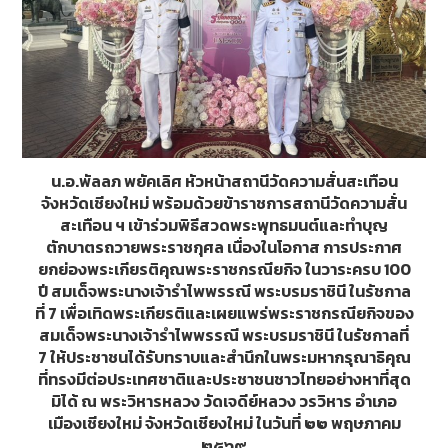
น.อ.พัลลภ พยัคเลิศ หัวหน้าสถานีวัดความสั่นสะเทือน
จังหวัดเชียงใหม่ พร้อมด้วยข้าราชการสถานีวัดความสั่น
สะเทือน ฯ เข้าร่วมพิธีสวดพระพุทธมนต์และทำบุญ
ตักบาตรถวายพระราชกุศล เนื่องในโอกาส การประกาศ
ยกย่องพระเกียรติคุณพระราชกรณียกิจ ในวาระครบ 100
ปี สมเด็จพระนางเจ้ารำไพพรรณี พระบรมราชินี ในรัชกาล
ที่ 7 เพื่อเทิดพระเกียรติและเผยแพร่พระราชกรณียกิจของ
สมเด็จพระนางเจ้ารำไพพรรณี พระบรมราชินี ในรัชกาลที่
7 ให้ประชาชนได้รับทราบและสำนึกในพระมหากรุณาธิคุณ
ที่ทรงมีต่อประเทศชาติและประชาชนชาวไทยอย่างหาที่สุด
มิได้ ณ พระวิหารหลวง วัดเจดีย์หลวง วรวิหาร อำเภอ
เมืองเชียงใหม่ จังหวัดเชียงใหม่ ในวันที่ ๒๒ พฤษภาคม
๒๕๖๙