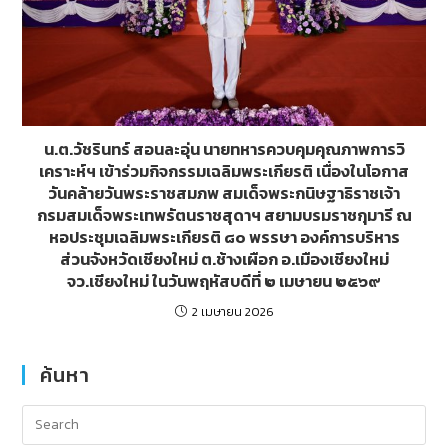
น.ต.วัชรินทร์ สอนละอุ่น นายทหารควบคุมคุณภาพการวิ
เคราะห์ฯ เข้าร่วมกิจกรรมเฉลิมพระเกียรติ เนื่องในโอกาส
วันคล้ายวันพระราชสมภพ สมเด็จพระกนิษฐาธิราชเจ้า
กรมสมเด็จพระเทพรัตนราชสุดาฯ สยามบรมราชกุมารี ณ
หอประชุมเฉลิมพระเกียรติ ๘๐ พรรษา องค์การบริหาร
ส่วนจังหวัดเชียงใหม่ ต.ช้างเผือก อ.เมืองเชียงใหม่
จว.เชียงใหม่ ในวันพฤหัสบดีที่ ๒ เมษายน ๒๕๖๙
2 เมษายน 2026
ค้นหา