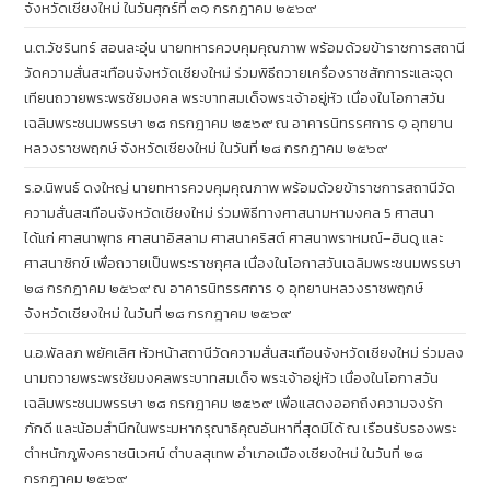
จังหวัดเชียงใหม่ ในวันศุกร์ที่ ๓๑ กรกฎาคม ๒๕๖๙
น.ต.วัชรินทร์ สอนละอุ่น นายทหารควบคุมคุณภาพ พร้อมด้วยข้าราชการสถานี
วัดความสั่นสะเทือนจังหวัดเชียงใหม่ ร่วมพิธีถวายเครื่องราชสักการะและจุด
เทียนถวายพระพรชัยมงคล พระบาทสมเด็จพระเจ้าอยู่หัว เนื่องในโอกาสวัน
เฉลิมพระชนมพรรษา ๒๘ กรกฎาคม ๒๕๖๙ ณ อาคารนิทรรศการ ๑ อุทยาน
หลวงราชพฤกษ์ จังหวัดเชียงใหม่ ในวันที่ ๒๘ กรกฎาคม ๒๕๖๙
ร.อ.นิพนธ์ ดงใหญ่ นายทหารควบคุมคุณภาพ พร้อมด้วยข้าราชการสถานีวัด
ความสั่นสะเทือนจังหวัดเชียงใหม่ ร่วมพิธีทางศาสนามหามงคล 5 ศาสนา
ได้แก่ ศาสนาพุทธ ศาสนาอิสลาม ศาสนาคริสต์ ศาสนาพราหมณ์–ฮินดู และ
ศาสนาซิกข์ เพื่อถวายเป็นพระราชกุศล เนื่องในโอกาสวันเฉลิมพระชนมพรรษา
๒๘ กรกฎาคม ๒๕๖๙ ณ อาคารนิทรรศการ ๑ อุทยานหลวงราชพฤกษ์
จังหวัดเชียงใหม่ ในวันที่ ๒๘ กรกฎาคม ๒๕๖๙
น.อ.พัลลภ พยัคเลิศ หัวหน้าสถานีวัดความสั่นสะเทือนจังหวัดเชียงใหม่ ร่วมลง
นามถวายพระพรชัยมงคลพระบาทสมเด็จ พระเจ้าอยู่หัว เนื่องในโอกาสวัน
เฉลิมพระชนมพรรษา ๒๘ กรกฎาคม ๒๕๖๙ เพื่อแสดงออกถึงความจงรัก
ภักดี และน้อมสำนึกในพระมหากรุณาธิคุณอันหาที่สุดมิได้ ณ เรือนรับรองพระ
ตำหนักภูพิงคราชนิเวศน์ ตำบลสุเทพ อำเภอเมืองเชียงใหม่ ในวันที่ ๒๘
กรกฎาคม ๒๕๖๙