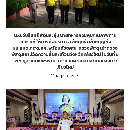
น.ต.วัชรินทร์ สอนละอุ่น นายทหารควบคุมคุณภาพการ
วิเคราะห์ ให้การต้อนรับ น.อ.ชัยฤทธิ์ คล้ายบุญส่ง
หน.กบด.ศสด.อศ. พร้อมด้วยคณะตรวจพัสดุ เข้าตรวจ
พัสดุสถานีวัดความสั่นสะเทือนจังหวัดเชียงใหม่ ในวันที่ ๖
– ๑๐ ตุลาคม ๒๕๖๘ ณ สถานีวัดความสั่นสะเทือนจังหวัด
เชียงใหม่
12 ตุลาคม 2025