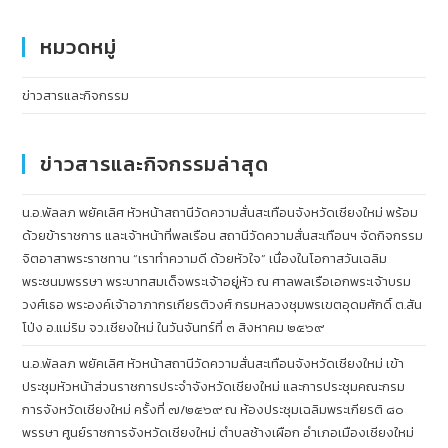
หมวดหมู่
ข่าวสารและกิจกรรม
ข่าวสารและกิจกรรมล่าสุด
น.อ.พัลลภ พยัคเลิศ หัวหน้าสถานีวัดความสั่นสะเทือนจังหวัดเชียงใหม่ พร้อม
ด้วยข้าราชการ และเจ้าหน้าที่พลเรือน สถานีวัดความสั่นสะเทือนฯ จัดกิจกรรม
จิตอาสาพระราชทาน “เราทำความดี ด้วยหัวใจ” เนื่องในโอกาสวันเฉลิม
พระชนมพรรษา พระบาทสมเด็จพระเจ้าอยู่หัว ณ ศาลพลเรือเอกพระเจ้าบรม
วงศ์เธอ พระองค์เจ้าอาภากรเกียรติวงศ์ กรมหลวงชุมพรเขตอุดมศักดิ์ ต.สัน
โป่ง อ.แม่ริม จว.เชียงใหม่ ในวันจันทร์ที่ ๓ สิงหาคม ๒๕๖๙
น.อ.พัลลภ พยัคเลิศ หัวหน้าสถานีวัดความสั่นสะเทือนจังหวัดเชียงใหม่ เข้า
ประชุมหัวหน้าส่วนราชการประจำจังหวัดเชียงใหม่ และการประชุมคณะกรม
การจังหวัดเชียงใหม่ ครั้งที่ ๗/๒๕๖๙ ณ ห้องประชุมเฉลิมพระเกียรติ ๘๐
พรรษา ศูนย์ราชการจังหวัดเชียงใหม่ ตำบลช้างเผือก อำเภอเมืองเชียงใหม่