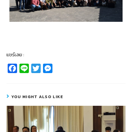
แชร์เลย :
Fa
Li
T
M
c
n
wi
e
e
e
tt
ss
b
er
e
YOU MIGHT ALSO LIKE
o
n
o
g
k
er