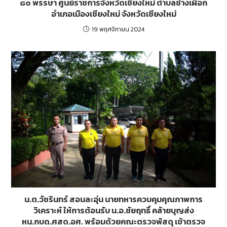
๘๐ พรรษา ศูนย์ราชการจังหวัดเชียงใหม่ ตำบลช้างเผือก
อำเภอเมืองเชียงใหม่ จังหวัดเชียงใหม่
19 พฤศจิกายน 2024
น.ต.วัชรินทร์ สอนละอุ่น นายทหารควบคุมคุณภาพการ
วิเคราะห์ ให้การต้อนรับ น.อ.ชัยฤทธิ์ คล้ายบุญส่ง
หน.กบด.ศสด.อศ. พร้อมด้วยคณะตรวจพัสดุ เข้าตรวจ