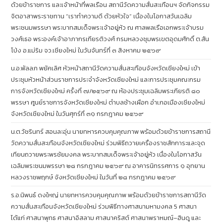
ด้วยข้าราชการ และเจ้าหน้าที่พลเรือน สถานีวัดความสั่นสะเทือนฯ จัดกิจกรรม
จิตอาสาพระราชทาน “เราทำความดี ด้วยหัวใจ” เนื่องในโอกาสวันเฉลิม
พระชนมพรรษา พระบาทสมเด็จพระเจ้าอยู่หัว ณ ศาลพลเรือเอกพระเจ้าบรม
วงศ์เธอ พระองค์เจ้าอาภากรเกียรติวงศ์ กรมหลวงชุมพรเขตอุดมศักดิ์ ต.สัน
โป่ง อ.แม่ริม จว.เชียงใหม่ ในวันจันทร์ที่ ๓ สิงหาคม ๒๕๖๙
น.อ.พัลลภ พยัคเลิศ หัวหน้าสถานีวัดความสั่นสะเทือนจังหวัดเชียงใหม่ เข้า
ประชุมหัวหน้าส่วนราชการประจำจังหวัดเชียงใหม่ และการประชุมคณะกรม
การจังหวัดเชียงใหม่ ครั้งที่ ๗/๒๕๖๙ ณ ห้องประชุมเฉลิมพระเกียรติ ๘๐
พรรษา ศูนย์ราชการจังหวัดเชียงใหม่ ตำบลช้างเผือก อำเภอเมืองเชียงใหม่
จังหวัดเชียงใหม่ ในวันศุกร์ที่ ๓๑ กรกฎาคม ๒๕๖๙
น.ต.วัชรินทร์ สอนละอุ่น นายทหารควบคุมคุณภาพ พร้อมด้วยข้าราชการสถานี
วัดความสั่นสะเทือนจังหวัดเชียงใหม่ ร่วมพิธีถวายเครื่องราชสักการะและจุด
เทียนถวายพระพรชัยมงคล พระบาทสมเด็จพระเจ้าอยู่หัว เนื่องในโอกาสวัน
เฉลิมพระชนมพรรษา ๒๘ กรกฎาคม ๒๕๖๙ ณ อาคารนิทรรศการ ๑ อุทยาน
หลวงราชพฤกษ์ จังหวัดเชียงใหม่ ในวันที่ ๒๘ กรกฎาคม ๒๕๖๙
ร.อ.นิพนธ์ ดงใหญ่ นายทหารควบคุมคุณภาพ พร้อมด้วยข้าราชการสถานีวัด
ความสั่นสะเทือนจังหวัดเชียงใหม่ ร่วมพิธีทางศาสนามหามงคล 5 ศาสนา
ได้แก่ ศาสนาพุทธ ศาสนาอิสลาม ศาสนาคริสต์ ศาสนาพราหมณ์–ฮินดู และ