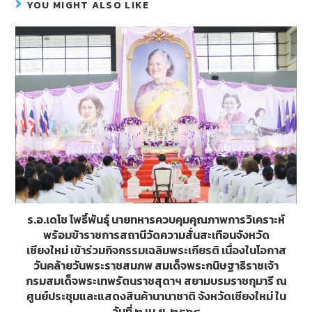
b
er
e
YOU MIGHT ALSO LIKE
o
n
o
g
k
er
ร.อ.เดโช โพธิ์พันธุ์ นายทหารควบคุมคุณภาพการวิเคราะห์
พร้อมข้าราชการสถานีวัดความสั่นสะเทือนจังหวัด
เชียงใหม่ เข้าร่วมกิจกรรมเฉลิมพระเกียรติ เนื่องในโอกาส
วันคล้ายวันพระราชสมภพ สมเด็จพระกนิษฐาธิราชเจ้า
กรมสมเด็จพระเทพรัตนราชสุดาฯ สยามบรมราชกุมารี ณ
ศูนย์ประชุมและแสดงสินค้านานาชาติ จังหวัดเชียงใหม่ ใน
วันที่ ๒ เม.ย. ๒๕๖๘