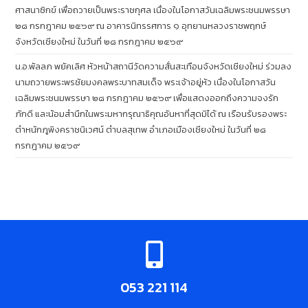
ศาสนาซิกข์ เพื่อถวายเป็นพระราชกุศล เนื่องในโอกาสวันเฉลิมพระชนมพรรษา
๒๘ กรกฎาคม ๒๕๖๙ ณ อาคารนิทรรศการ ๑ อุทยานหลวงราชพฤกษ์
จังหวัดเชียงใหม่ ในวันที่ ๒๘ กรกฎาคม ๒๕๖๙
น.อ.พัลลภ พยัคเลิศ หัวหน้าสถานีวัดความสั่นสะเทือนจังหวัดเชียงใหม่ ร่วมลง
นามถวายพระพรชัยมงคลพระบาทสมเด็จ พระเจ้าอยู่หัว เนื่องในโอกาสวัน
เฉลิมพระชนมพรรษา ๒๘ กรกฎาคม ๒๕๖๙ เพื่อแสดงออกถึงความจงรัก
ภักดี และน้อมสำนึกในพระมหากรุณาธิคุณอันหาที่สุดมิได้ ณ เรือนรับรองพระ
ตำหนักภูพิงคราชนิเวศน์ ตำบลสุเทพ อำเภอเมืองเชียงใหม่ ในวันที่ ๒๘
กรกฎาคม ๒๕๖๙
053 221 114