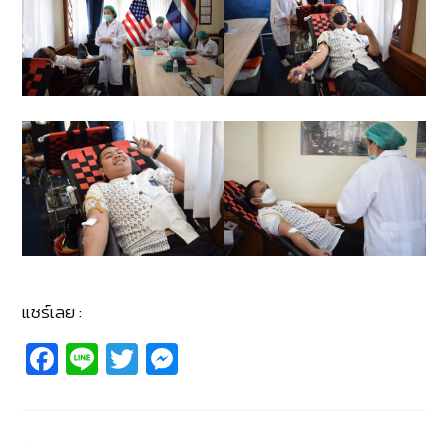
แชร์เลย :
Fa
Li
T
M
c
n
wi
e
e
e
tt
ss