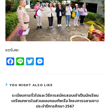
แชร์เลย :
Fa
Li
T
M
c
n
wi
e
e
e
tt
ss
b
er
e
YOU MIGHT ALSO LIKE
o
n
ระเบียบการทั่วไปและวิธีการสมัครสอบเข้าเป็นนักเรียน
o
g
เตรียมทหารในส่วนของกองทัพเรือ โครงการฉลามขาว
k
er
ประจำปีการศึกษา 2567