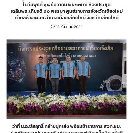
ในวันพุธที่ ๑๘ ธันวาคม ๒๕๖๗ ณ ห้องประชุม
เฉลิมพระเกียรติ ๘๐ พรรษา ศูนย์ราชการจังหวัดเชียงใหม่
ตำบลช้างเผือก อำเภอเมืองเชียงใหม่ จังหวัดเชียงใหม่
18 ธันวาคม 2024
ว่าที่ น.อ.ชัยฤทธิ์ คล้ายบุญส่ง พร้อมข้าราชการ สวท.ชม.
ร่วมกิจกรรมประชุมเครือข่ายสภากาแฟเวียงเจ็ดลิน ครั้งที่