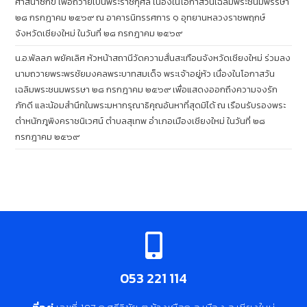
ศาสนาซิกข์ เพื่อถวายเป็นพระราชกุศล เนื่องในโอกาสวันเฉลิมพระชนมพรรษา
๒๘ กรกฎาคม ๒๕๖๙ ณ อาคารนิทรรศการ ๑ อุทยานหลวงราชพฤกษ์
จังหวัดเชียงใหม่ ในวันที่ ๒๘ กรกฎาคม ๒๕๖๙
น.อ.พัลลภ พยัคเลิศ หัวหน้าสถานีวัดความสั่นสะเทือนจังหวัดเชียงใหม่ ร่วมลง
นามถวายพระพรชัยมงคลพระบาทสมเด็จ พระเจ้าอยู่หัว เนื่องในโอกาสวัน
เฉลิมพระชนมพรรษา ๒๘ กรกฎาคม ๒๕๖๙ เพื่อแสดงออกถึงความจงรัก
ภักดี และน้อมสำนึกในพระมหากรุณาธิคุณอันหาที่สุดมิได้ ณ เรือนรับรองพระ
ตำหนักภูพิงคราชนิเวศน์ ตำบลสุเทพ อำเภอเมืองเชียงใหม่ ในวันที่ ๒๘
กรกฎาคม ๒๕๖๙
053 221 114