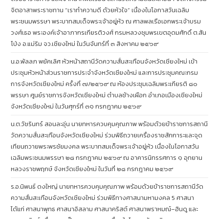
จิตอาสาพระราชทาน “เราทำความดี ด้วยหัวใจ” เนื่องในโอกาสวันเฉลิม
พระชนมพรรษา พระบาทสมเด็จพระเจ้าอยู่หัว ณ ศาลพลเรือเอกพระเจ้าบรม
วงศ์เธอ พระองค์เจ้าอาภากรเกียรติวงศ์ กรมหลวงชุมพรเขตอุดมศักดิ์ ต.สัน
โป่ง อ.แม่ริม จว.เชียงใหม่ ในวันจันทร์ที่ ๓ สิงหาคม ๒๕๖๙
น.อ.พัลลภ พยัคเลิศ หัวหน้าสถานีวัดความสั่นสะเทือนจังหวัดเชียงใหม่ เข้า
ประชุมหัวหน้าส่วนราชการประจำจังหวัดเชียงใหม่ และการประชุมคณะกรม
การจังหวัดเชียงใหม่ ครั้งที่ ๗/๒๕๖๙ ณ ห้องประชุมเฉลิมพระเกียรติ ๘๐
พรรษา ศูนย์ราชการจังหวัดเชียงใหม่ ตำบลช้างเผือก อำเภอเมืองเชียงใหม่
จังหวัดเชียงใหม่ ในวันศุกร์ที่ ๓๑ กรกฎาคม ๒๕๖๙
น.ต.วัชรินทร์ สอนละอุ่น นายทหารควบคุมคุณภาพ พร้อมด้วยข้าราชการสถานี
วัดความสั่นสะเทือนจังหวัดเชียงใหม่ ร่วมพิธีถวายเครื่องราชสักการะและจุด
เทียนถวายพระพรชัยมงคล พระบาทสมเด็จพระเจ้าอยู่หัว เนื่องในโอกาสวัน
เฉลิมพระชนมพรรษา ๒๘ กรกฎาคม ๒๕๖๙ ณ อาคารนิทรรศการ ๑ อุทยาน
หลวงราชพฤกษ์ จังหวัดเชียงใหม่ ในวันที่ ๒๘ กรกฎาคม ๒๕๖๙
ร.อ.นิพนธ์ ดงใหญ่ นายทหารควบคุมคุณภาพ พร้อมด้วยข้าราชการสถานีวัด
ความสั่นสะเทือนจังหวัดเชียงใหม่ ร่วมพิธีทางศาสนามหามงคล 5 ศาสนา
ได้แก่ ศาสนาพุทธ ศาสนาอิสลาม ศาสนาคริสต์ ศาสนาพราหมณ์–ฮินดู และ