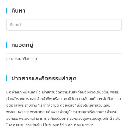
ค้นหา
หมวดหมู่
ข่าวสารและกิจกรรม
ข่าวสารและกิจกรรมล่าสุด
น.อ.พัลลภ พยัคเลิศ หัวหน้าสถานีวัดความสั่นสะเทือนจังหวัดเชียงใหม่ พร้อม
ด้วยข้าราชการ และเจ้าหน้าที่พลเรือน สถานีวัดความสั่นสะเทือนฯ จัดกิจกรรม
จิตอาสาพระราชทาน “เราทำความดี ด้วยหัวใจ” เนื่องในโอกาสวันเฉลิม
พระชนมพรรษา พระบาทสมเด็จพระเจ้าอยู่หัว ณ ศาลพลเรือเอกพระเจ้าบรม
วงศ์เธอ พระองค์เจ้าอาภากรเกียรติวงศ์ กรมหลวงชุมพรเขตอุดมศักดิ์ ต.สัน
โป่ง อ.แม่ริม จว.เชียงใหม่ ในวันจันทร์ที่ ๓ สิงหาคม ๒๕๖๙