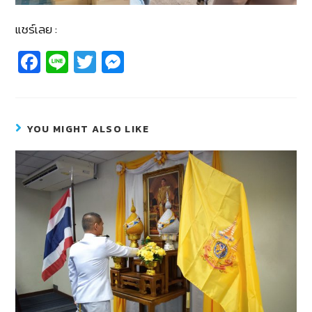
แชร์เลย :
Fa
Li
T
M
c
n
wi
e
e
e
tt
ss
b
er
e
YOU MIGHT ALSO LIKE
o
n
o
g
k
er