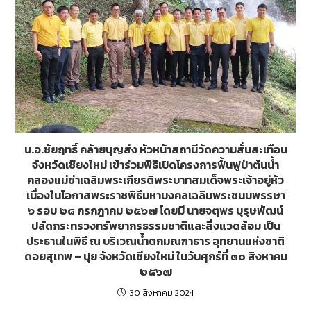
น.อ.ชัยฤทธิ์ คล้ายบุญส่ง หัวหน้าสถานีวัดความสั่นสะเทือน
จังหวัดเชียงใหม่ เข้าร่วมพิธีเปิดโครงการฟื้นฟูป่าต้นน้ำ
คลองแม่ข่าเฉลิมพระเกียรติพระบาทสมเด็จพระเจ้าอยู่หัว
เนื่องในโอกาสพระราชพิธีมหามงคลเฉลิมพระชนมพรรษา
๖ รอบ ๒๘ กรกฎาคม ๒๕๖๗ โดยมี นายจตุพร บุรุษพัฒน์
ปลัดกระทรวงทรัพยากรธรรมชาติและสิ่งแวดล้อม เป็น
ประธานในพิธี ณ บริเวณน้ำตกมณฑาธาร อุทยานแห่งชาติ
ดอยสุเทพ – ปุย จังหวัดเชียงใหม่ ในวันศุกร์ที่ ๓๐ สิงหาคม
๒๕๖๗
30 สิงหาคม 2024