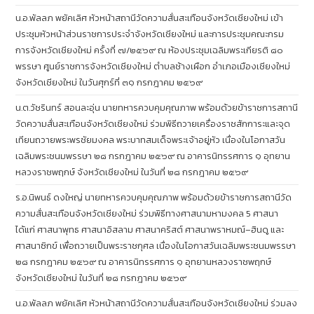
น.อ.พัลลภ พยัคเลิศ หัวหน้าสถานีวัดความสั่นสะเทือนจังหวัดเชียงใหม่ เข้า
ประชุมหัวหน้าส่วนราชการประจำจังหวัดเชียงใหม่ และการประชุมคณะกรม
การจังหวัดเชียงใหม่ ครั้งที่ ๗/๒๕๖๙ ณ ห้องประชุมเฉลิมพระเกียรติ ๘๐
พรรษา ศูนย์ราชการจังหวัดเชียงใหม่ ตำบลช้างเผือก อำเภอเมืองเชียงใหม่
จังหวัดเชียงใหม่ ในวันศุกร์ที่ ๓๑ กรกฎาคม ๒๕๖๙
น.ต.วัชรินทร์ สอนละอุ่น นายทหารควบคุมคุณภาพ พร้อมด้วยข้าราชการสถานี
วัดความสั่นสะเทือนจังหวัดเชียงใหม่ ร่วมพิธีถวายเครื่องราชสักการะและจุด
เทียนถวายพระพรชัยมงคล พระบาทสมเด็จพระเจ้าอยู่หัว เนื่องในโอกาสวัน
เฉลิมพระชนมพรรษา ๒๘ กรกฎาคม ๒๕๖๙ ณ อาคารนิทรรศการ ๑ อุทยาน
หลวงราชพฤกษ์ จังหวัดเชียงใหม่ ในวันที่ ๒๘ กรกฎาคม ๒๕๖๙
ร.อ.นิพนธ์ ดงใหญ่ นายทหารควบคุมคุณภาพ พร้อมด้วยข้าราชการสถานีวัด
ความสั่นสะเทือนจังหวัดเชียงใหม่ ร่วมพิธีทางศาสนามหามงคล 5 ศาสนา
ได้แก่ ศาสนาพุทธ ศาสนาอิสลาม ศาสนาคริสต์ ศาสนาพราหมณ์–ฮินดู และ
ศาสนาซิกข์ เพื่อถวายเป็นพระราชกุศล เนื่องในโอกาสวันเฉลิมพระชนมพรรษา
๒๘ กรกฎาคม ๒๕๖๙ ณ อาคารนิทรรศการ ๑ อุทยานหลวงราชพฤกษ์
จังหวัดเชียงใหม่ ในวันที่ ๒๘ กรกฎาคม ๒๕๖๙
น.อ.พัลลภ พยัคเลิศ หัวหน้าสถานีวัดความสั่นสะเทือนจังหวัดเชียงใหม่ ร่วมลง