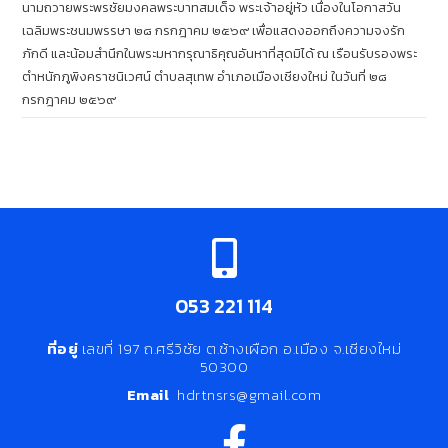
นามถวายพระพรชัยมงคลพระบาทสมเด็จ พระเจ้าอยู่หัว เนื่องในโอกาสวัน
เฉลิมพระชนมพรรษา ๒๘ กรกฎาคม ๒๕๖๙ เพื่อแสดงออกถึงความจงรัก
ภักดี และน้อมสำนึกในพระมหากรุณาธิคุณอันหาที่สุดมิได้ ณ เรือนรับรองพระ
ตำหนักภูพิงคราชนิเวศน์ ตำบลสุเทพ อำเภอเมืองเชียงใหม่ ในวันที่ ๒๘
กรกฎาคม ๒๕๖๙
053 221 114
ที่อยู่
เลขที่ 197 ถ.ศรีวิชัย ต.ช้างเผือก อ.เมือง จ.เชียงใหม่
50300
Email
hdrtnsrs@gmail.com